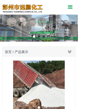
끀
ꅂ
首页 / 产品展示