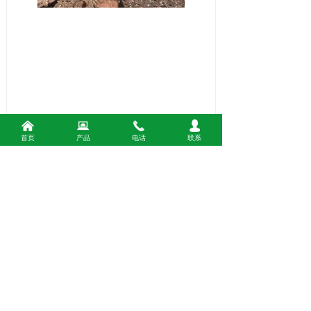
낀
뀵
끅
넙
首页
产品
电话
联系
前一个：
无
ꄴ
后一个：
工地修路回填石灰
ꄲ
版权所有：
彭州市远鹏化工有限公司
蜀ICP备2025166747号-1
本网站由阿里云提供云计算及安全服务
本网站支持
IPv6