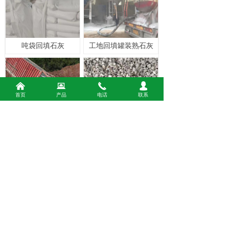
吨袋回填石灰
工地回填罐装熟石灰
낀
뀵
끅
넙
首页
产品
电话
联系
工地修路回填石灰
块状石灰块
版权所有：
彭州市远鹏化工有限公司
蜀ICP备2025166747号-1
本网站由阿里云提供云计算及安全服务
本网站支持
IPv6