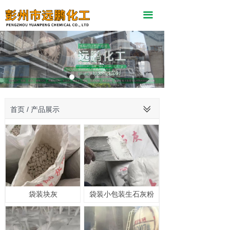
끀
ꅂ
首页 / 产品展示
袋装块灰
袋装小包装生石灰粉