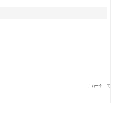
前一个：
无
ꄴ