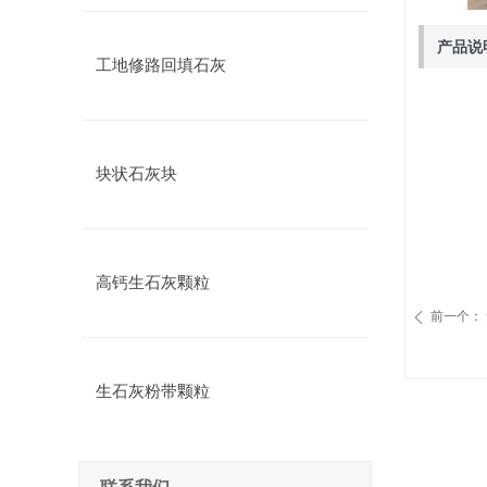
产品说
工地修路回填石灰
块状石灰块
高钙生石灰颗粒
前一个：
ꄴ
生石灰粉带颗粒