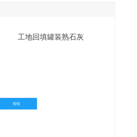
工地回填罐装熟石灰
按钮