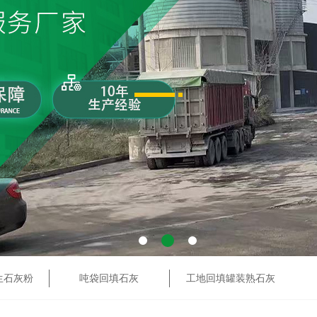
生石灰粉
吨袋回填石灰
工地回填罐装熟石灰